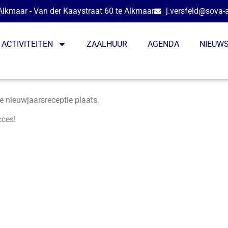
lkmaar - Van der Kaaystraat 60 te Alkmaar
j.versfeld@sova-
ACTIVITEITEN
ZAALHUUR
AGENDA
NIEUW
e nieuwjaarsreceptie plaats.
cces!